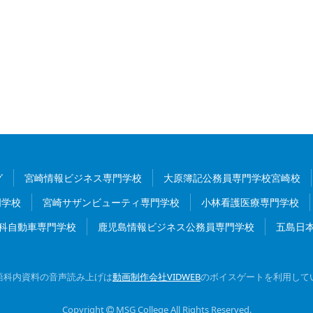
グ
宮崎情報ビジネス専門学校
大原簿記公務員専門学校宮崎校
門学校
宮崎サザンビューティ専門学校
小林看護医療専門学校
科自動車専門学校
鹿児島情報ビジネス公務員専門学校
五島日
語科内資料の音声読み上げは
動画制作会社VIDWEB
のボイスゲートを利用して
Copyright
MSG College
All Rights Reserved
.