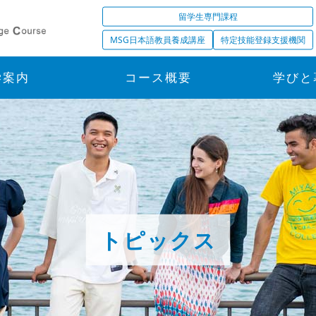
留学生専門課程
MSG日本語教員養成講座
特定技能登録支援機関
学案内
コース概要
学びと
トピックス