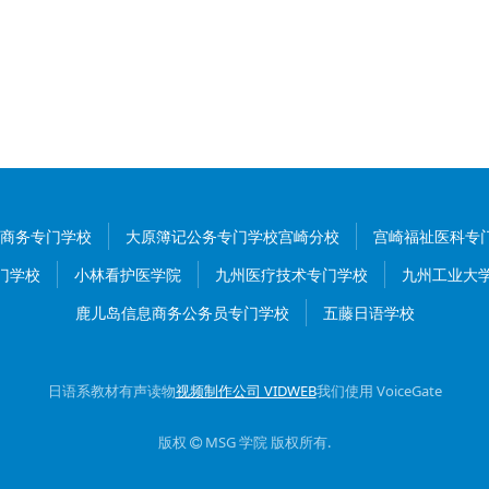
商务专门学校
大原簿记公务专门学校宫崎分校
宫崎福祉医科专
门学校
小林看护医学院
九州医疗技术专门学校
九州工业大
鹿儿岛信息商务公务员专门学校
五藤日语学校
日语系教材有声读物
视频制作公司 VIDWEB
我们使用 VoiceGate
版权
MSG 学院
版权所有
.