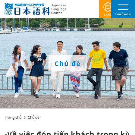
THỰC ĐƠN
Chủ đề
Trang chủ
Chủ đề
-Về việc đón tiếp khách trong kỳ