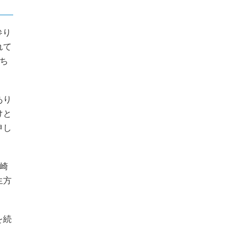
参り
れて
ち
あり
けと
申し
崎
生方
を続