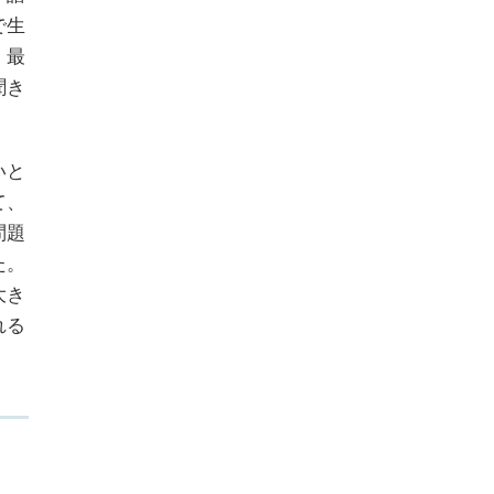
で生
。最
聞き
いと
て、
問題
た。
大き
れる