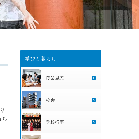
学びと暮らし
授業風景
校舎
り
持ち
学校行事