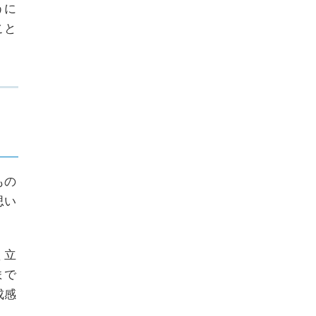
うに
こと
もの
思い
く立
まで
成感