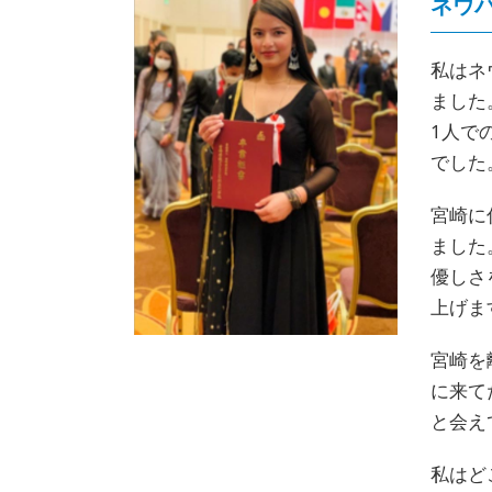
ネウ
私はネ
ました
1人で
でした
宮崎に
ました
優しさ
上げま
宮崎を
に来て
と会え
私はど