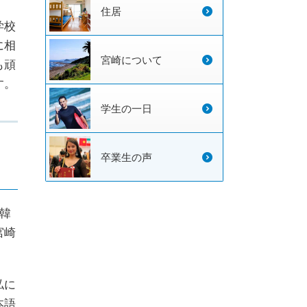
住居
学校
に相
宮崎について
も頑
す。
学生の一日
卒業生の声
韓
宮崎
私に
本語