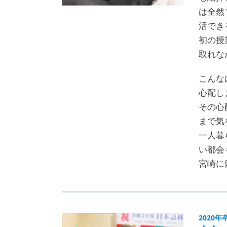
は全然
活でき
初の授
取れな
こんな
心配し
その心
まで気
一人暮
い都会
宮崎に
2020年