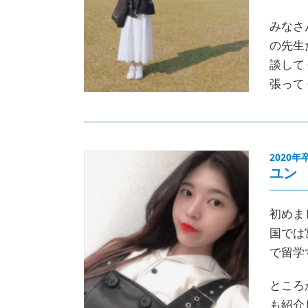
みなさ
の先生
談して
張って
2020年
ユン
初めま
国では
で留学
ところ
も紹介