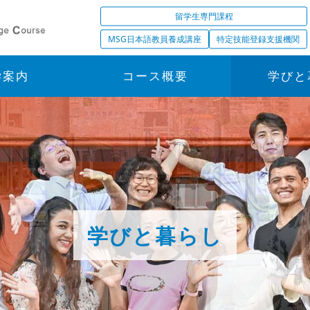
留学生専門課程
MSG日本語教員養成講座
特定技能登録支援機関
学案内
コース概要
学びと
学びと暮らし